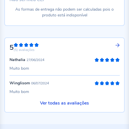
As formas de entrega não podem ser calculadas pois o
produto está indisponível
5
100%
(5)
avaliações
Nathalia
27/06/2024
100%
Muito bom
Winglisom
06/07/2024
100%
Muito bom
Ver todas as avaliações