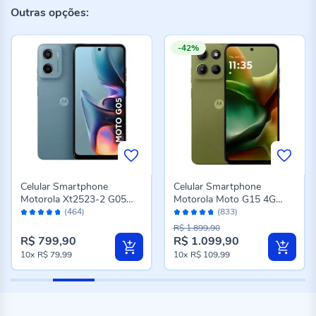
Outras opções:
-42%
Celular Smartphone
Celular Smartphone
Motorola Xt2523-2 G05
Motorola Moto G15 4G
Avaliação:
Avaliação:
128Gb - CINZA
256Gb 4Gb Ram - Verde
(464)
(833)
94%
94%
R$ 1.899,90
R$ 799,90
R$ 1.099,90
Preço
10x
R$ 79,99
10x
R$ 109,99
especial