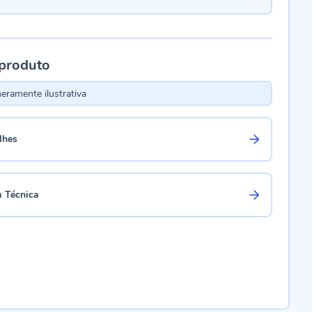
 produto
ramente ilustrativa
lhes
a Técnica