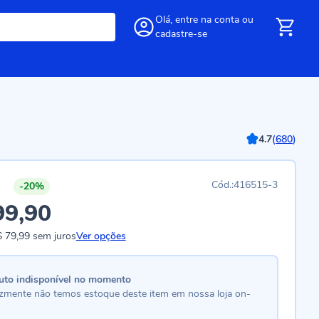
Olá,
entre
na conta
ou
cadastre-se
4.7
(
680
)
416515-3
-20%
99,90
 79,99
sem juros
Ver opções
uto indisponível no momento
lizmente não temos estoque deste item em nossa loja on-