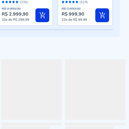
Avaliação:
Avaliação:
Aval
Câmera Tripla - Preto
50Mp Tela 6.7" Ip54 -
Câme
(330)
(524)
96%
96%
94
Cinza
R$ 3.499,90
R$ 1.699,90
R$ 2.999,90
R$ 999,90
R$ 
Preço
Preço
10x
de
R$ 299,99
10x
de
R$ 99,99
10x
especial
especial