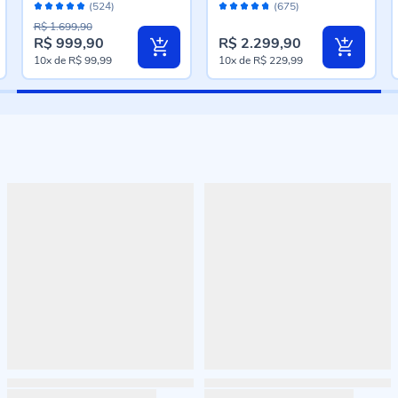
Avaliação:
Avaliação:
50Mp Tela 6.7" Ip54 -
Câmera Tripla - Branco
(524)
(675)
96%
94%
Preto
R$ 1.699,90
R$ 999,90
R$ 2.299,90
Preço
10x
de
R$ 99,99
10x
de
R$ 229,99
especial