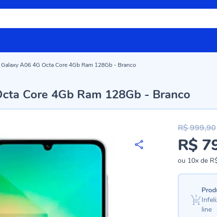
e Galaxy A06 4G Octa Core 4Gb Ram 128Gb - Branco
Octa Core 4Gb Ram 128Gb - Branco
R$ 999,90
R$ 7
Preço
especial
ou
10x
de
R$
Prod
Infe
line