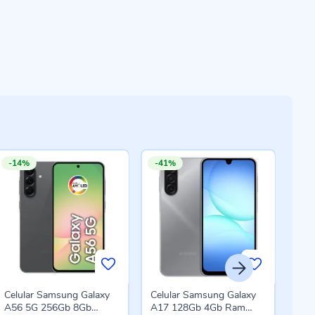
-14%
-41%
Celular Samsung Galaxy
Celular Samsung Galaxy
Cel
A56 5G 256Gb 8Gb
A17 128Gb 4Gb Ram
A26