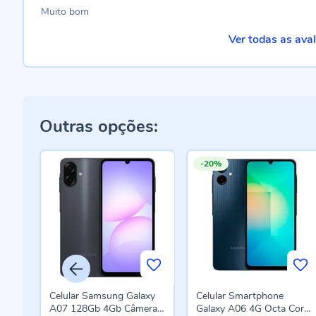
Muito bom
Ver todas as ava
Outras opções:
-20%
xy
Celular Samsung Galaxy
Celular Smartphone
ra
A07 128Gb 4Gb Câmera
Galaxy A06 4G Octa Core