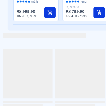
Avaliação:
Avaliação:
ETA
50Mp Tela 6.7 - PRETO
4Gb Ram 128Gb - Azul
(814)
(680)
96%
94%
Escuro
R$ 999,90
R$ 999,90
R$ 799,90
Preço
10x
de
R$ 99,99
10x
de
R$ 79,99
especial