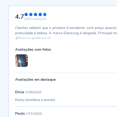
4.7
94%
(680)
avaliações
Clientes relatam que o produto é excelente, com preço acessív
praticidade e beleza. A marca Samsung é elogiada. Principal m
Resumo gerado por IA
Avaliações com fotos
Avaliações em destaque
Dirce
27/06/2026
Muito bom!leve e bonito!
Paulo
17/11/2025