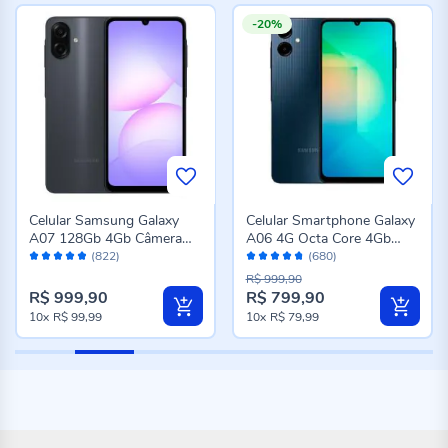
-20%
Celular Samsung Galaxy
Celular Smartphone Galaxy
A07 128Gb 4Gb Câmera
A06 4G Octa Core 4Gb
Avaliação:
Avaliação:
50Mp Tela 6.7 - PRETO
Ram 128Gb - Azul Escuro
(822)
(680)
96%
94%
R$ 999,90
R$ 999,90
R$ 799,90
Preço
10x
R$ 99,99
10x
R$ 79,99
especial