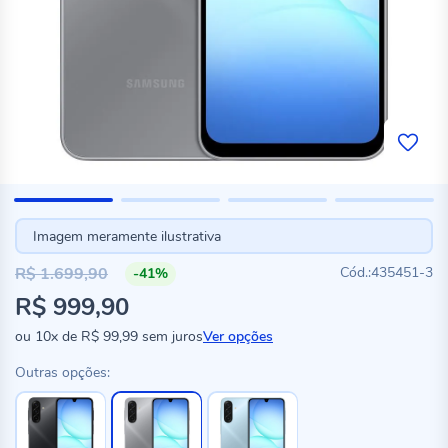
Imagem meramente ilustrativa
R$ 1.699,90
435451-3
-41%
Preço
R$ 999,90
especial
ou
10x
de
R$ 99,99
sem juros
Ver opções
Outras opções: