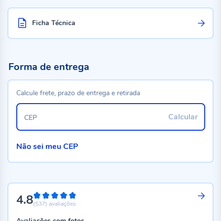
Ficha Técnica
Forma de entrega
Calcule frete, prazo de entrega e retirada
Calcular
CEP
Não sei meu CEP
4.8
96%
(537)
avaliações
Avaliações com fotos