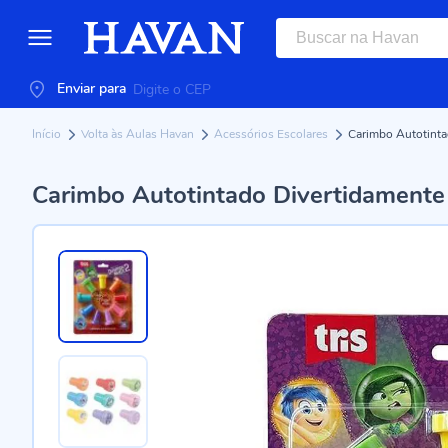
Enviar para
Início
Volta às Aulas Havan
Acessórios Escolares
Carimbo Autotinta
Carimbo Autotintado Divertidamente 