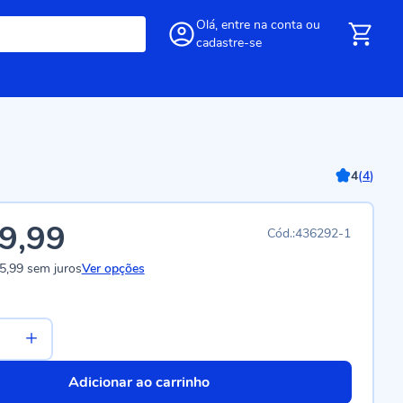
Olá,
entre
na conta
ou
cadastre-se
4
(
4
)
9,99
436292-1
5,99
sem juros
Ver opções
Adicionar ao carrinho