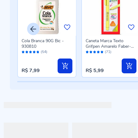
ur -
Cola Branca 90G Bic -
Caneta Marca Texto
930810
Grifpen Amarelo Faber-
Avaliação:
Avaliação:
Castell - SM/MTAMZF
(54)
(71)
94%
96%
R$ 7,99
R$ 5,99