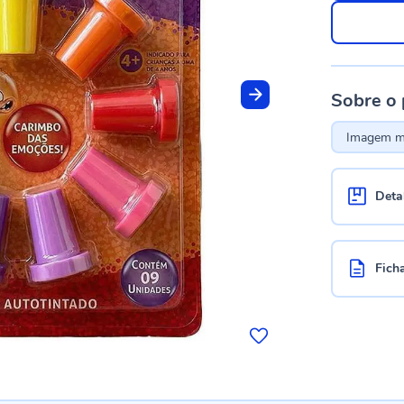
Sobre o
Imagem me
Deta
Fich