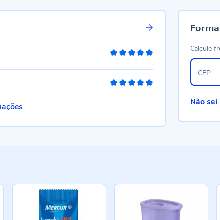
Forma
Calcule fr
100%
CEP
100%
Não sei
liações