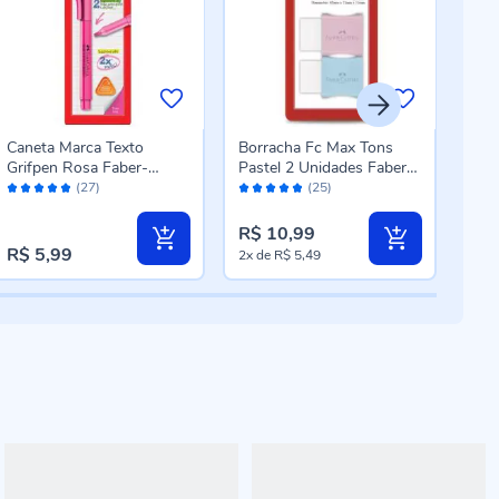
Caneta Marca Texto
Borracha Fc Max Tons
Can
Grifpen Rosa Faber-
Pastel 2 Unidades Faber-
Grif
Avaliação:
Avaliação:
Aval
Castell - SM/MTRSZF
Castell - SM/7024MAR
Cas
(27)
(25)
98%
96%
96
R$ 10,99
R$ 5,99
R$ 
2x
de
R$ 5,49