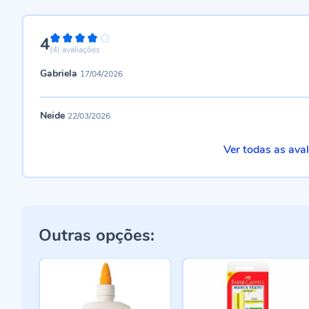
4
80%
(4)
avaliações
Gabriela
17/04/2026
Neide
22/03/2026
Ver todas as ava
Outras opções: