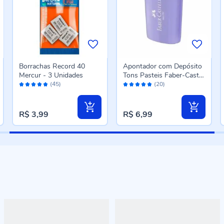
Borrachas Record 40
Apontador com Depósito
Mercur - 3 Unidades
Tons Pasteis Faber-Castell
Avaliação:
Avaliação:
- Sortido
(45)
(20)
96%
96%
R$ 3,99
R$ 6,99