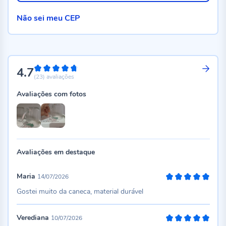
Não sei meu CEP
4.7
94%
(23)
avaliações
Avaliações com fotos
Avaliações em destaque
Maria
14/07/2026
100%
Gostei muito da caneca, material durável
Verediana
10/07/2026