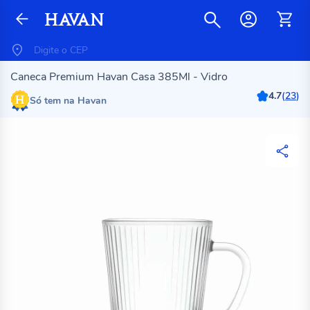
Caneca Premium Havan Casa 385Ml - Vidro
4.7
(
23
)
Só tem na Havan