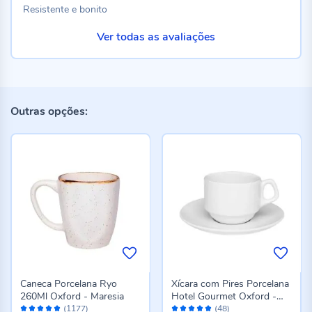
100%
Resistente e bonito
Ver todas as avaliações
Outras opções:
Caneca Porcelana Ryo
Xícara com Pires Porcelana
260Ml Oxford - Maresia
Hotel Gourmet Oxford -
Avaliação:
Avaliação:
200 ml
(1177)
(48)