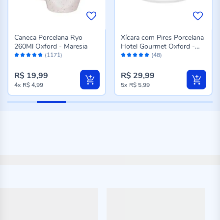
Caneca Porcelana Ryo
Xícara com Pires Porcelana
260Ml Oxford - Maresia
Hotel Gourmet Oxford -
Avaliação:
Avaliação:
200 ml
(1171)
(48)
98%
98%
R$ 19,99
R$ 29,99
4x
R$ 4,99
5x
R$ 5,99