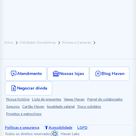
Início
Utilidades Domésticas
Xícaras e Canecas
Atendimento
Nossas lojas
Blog Havan
Negociar dívida
Nossa história
Lista de presentes
Vagas Havan
Painel do colaborador
Seguros
Cartão Havan
Igualdade salarial
Troco solidário
Projetos e patrocínios
Políticas e segurança
Acessibilidade
LGPD
Todos os direitos reservados
Havan Labs