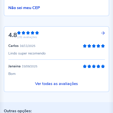
Não sei meu CEP
4.8
96%
(28)
avaliações
Carlos
16/11/2025
100%
Lindo super recomendo
Janaina
15/09/2025
100%
Bom
Ver todas as avaliações
Outras opções: