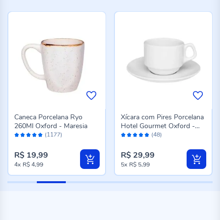
Caneca Porcelana Ryo
Xícara com Pires Porcelana
260Ml Oxford - Maresia
Hotel Gourmet Oxford -
Avaliação:
Avaliação:
200 ml
(1177)
(48)
98%
98%
R$ 19,99
R$ 29,99
4x
R$ 4,99
5x
R$ 5,99