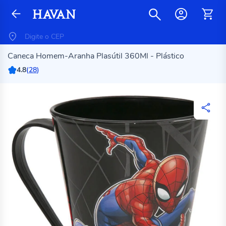
Caneca Homem-Aranha Plasútil 360Ml - Plástico
4.8
(
28
)