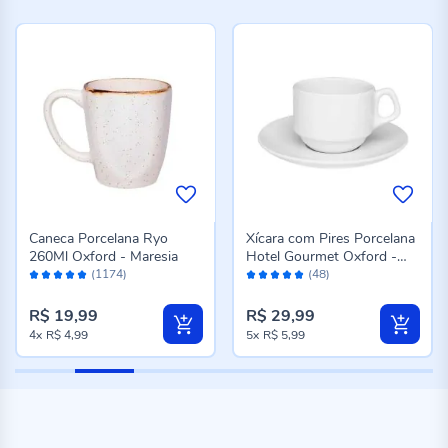
Caneca Porcelana Ryo
Xícara com Pires Porcelana
260Ml Oxford - Maresia
Hotel Gourmet Oxford -
Avaliação:
Avaliação:
200 ml
(1174)
(48)
98%
98%
R$ 19,99
R$ 29,99
4x
R$ 4,99
5x
R$ 5,99