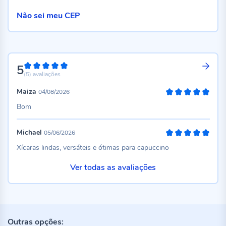
Não sei meu CEP
5
100%
(5)
avaliações
Maiza
04/08/2026
100%
Bom
Michael
05/06/2026
100%
Xícaras lindas, versáteis e ótimas para capuccino
Ver todas as avaliações
Outras opções: