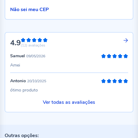
Não sei meu CEP
4.9
98%
(12)
avaliações
Samuel
09/05/2026
100%
Amei
Antonio
20/10/2025
100%
ótimo produto
Ver todas as avaliações
Outras opções: