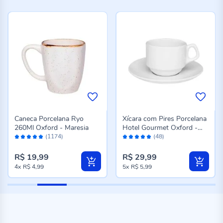
Caneca Porcelana Ryo
Xícara com Pires Porcelana
260Ml Oxford - Maresia
Hotel Gourmet Oxford -
Avaliação:
Avaliação:
200 ml
(1174)
(48)
98%
98%
R$ 19,99
R$ 29,99
4x
R$ 4,99
5x
R$ 5,99