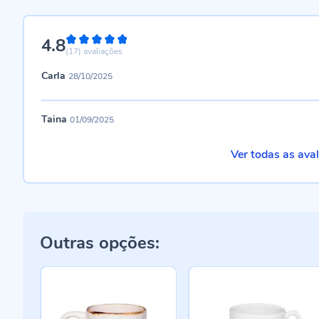
4.8
96%
(17)
avaliações
Carla
28/10/2025
Taina
01/09/2025
Ver todas as ava
Outras opções: