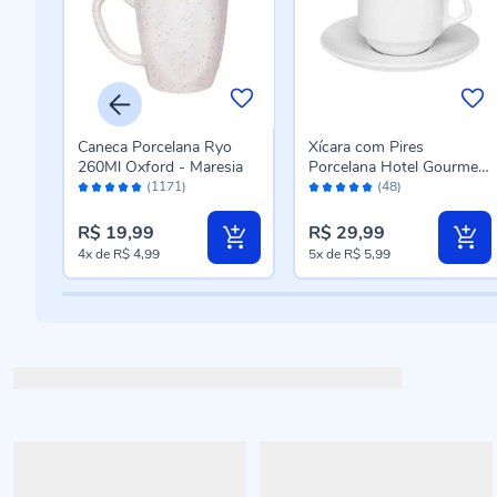
es
Caneca Porcelana Ryo
Xícara com Pires
260Ml Oxford - Maresia
Porcelana Hotel Gourmet
Avaliação:
Avaliação:
Oxford - 200 ml
(1171)
(48)
98%
98%
R$ 19,99
R$ 29,99
4x
de
R$ 4,99
5x
de
R$ 5,99