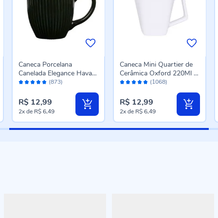
Caneca Porcelana
Caneca Mini Quartier de
Canelada Elegance Havan
Cerâmica Oxford 220Ml -
Avaliação:
Avaliação:
Casa 300Ml - Preto
Branco
(873)
(1068)
96%
96%
R$ 12,99
R$ 12,99
2x
de
R$ 6,49
2x
de
R$ 6,49