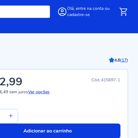
Olá,
entre
na conta
ou
cadastre-se
4.8
(
17
)
2,99
415697-1
6,49
sem juros
Ver opções
Adicionar ao carrinho