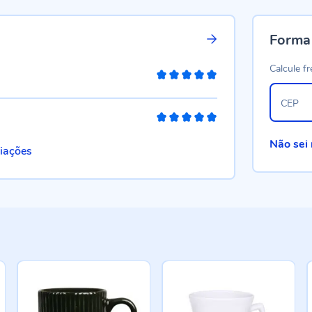
Forma
Calcule fr
100%
CEP
100%
Não sei
liações