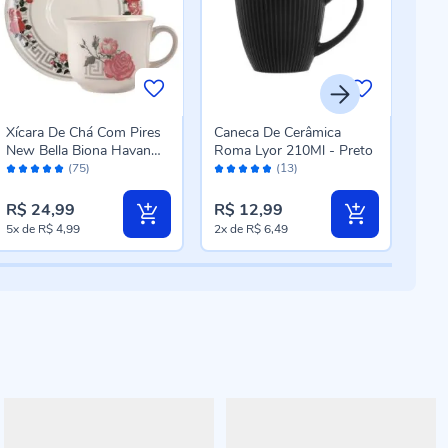
Xícara De Chá Com Pires
Caneca De Cerâmica
Xíca
New Bella Biona Havan
Roma Lyor 210Ml - Preto
Tróp
Avaliação:
Avaliação:
Aval
Casa 200Ml - Cerâmica
Cer
(75)
(13)
98%
96%
98
R$ 24,99
R$ 12,99
R$ 
5x
de
R$ 4,99
2x
de
R$ 6,49
5x
d