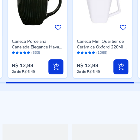
Caneca Porcelana
Caneca Mini Quartier de
Canelada Elegance Havan
Cerâmica Oxford 220Ml -
Avaliação:
Avaliação:
Casa 300Ml - Preto
Branco
(833)
(1068)
98%
96%
R$ 12,99
R$ 12,99
2x
de
R$ 6,49
2x
de
R$ 6,49