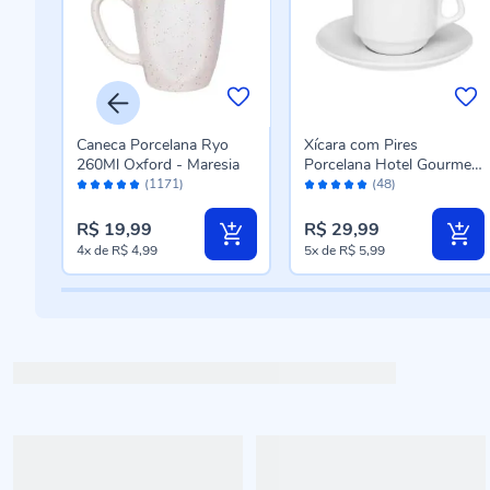
es
Caneca Porcelana Ryo
Xícara com Pires
260Ml Oxford - Maresia
Porcelana Hotel Gourmet
Avaliação:
Avaliação:
Oxford - 200 ml
(1171)
(48)
98%
98%
R$ 19,99
R$ 29,99
4x
de
R$ 4,99
5x
de
R$ 5,99