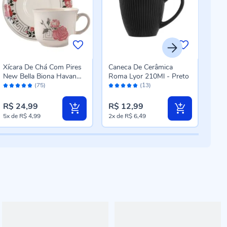
Xícara De Chá Com Pires
Caneca De Cerâmica
Xíca
New Bella Biona Havan
Roma Lyor 210Ml - Preto
Tróp
Avaliação:
Avaliação:
Aval
Casa 200Ml - Cerâmica
Cer
(75)
(13)
98%
96%
98
R$ 24,99
R$ 12,99
R$ 
5x
de
R$ 4,99
2x
de
R$ 6,49
5x
d