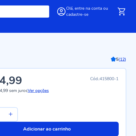
Olá,
entre
na conta
ou
cadastre-se
5
(
12
)
4,99
415800-1
4,99
sem juros
Ver opções
Adicionar ao carrinho