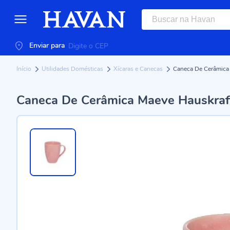
Enviar para
Início
Utilidades Domésticas
Xícaras e Canecas
Caneca De Cerâmica 
Caneca De Cerâmica Maeve Hauskraft