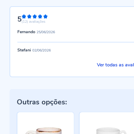
5
100%
(12)
avaliações
Fernando
25/06/2026
Stefani
02/06/2026
Ver todas as ava
Outras opções: