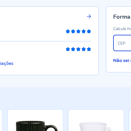
Forma
Calcule fr
100%
CEP
100%
Não sei
liações