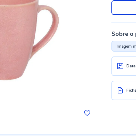
Sobre o
Imagem me
Deta
Fich