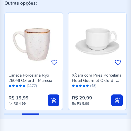
Outras opções:
Caneca Porcelana Ryo
Xícara com Pires Porcelana
260Ml Oxford - Maresia
Hotel Gourmet Oxford -
Avaliação:
Avaliação:
200 ml
(1177)
(48)
98%
98%
R$ 19,99
R$ 29,99
4x
R$ 4,99
5x
R$ 5,99