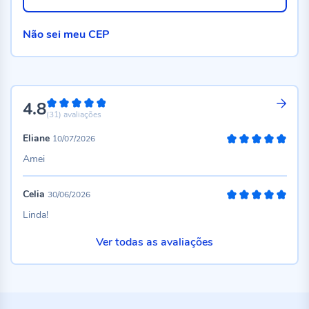
Não sei meu CEP
4.8
96%
(31)
avaliações
Eliane
10/07/2026
100%
Amei
Celia
30/06/2026
100%
Linda!
Ver todas as avaliações