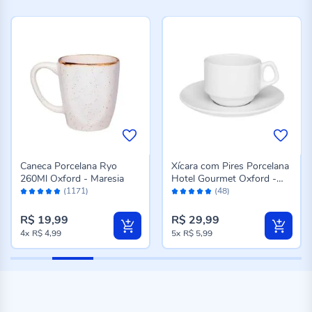
Caneca Porcelana Ryo
Xícara com Pires Porcelana
260Ml Oxford - Maresia
Hotel Gourmet Oxford -
Avaliação:
Avaliação:
200 ml
(1171)
(48)
98%
98%
R$ 19,99
R$ 29,99
4x
R$ 4,99
5x
R$ 5,99