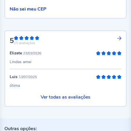
Não sei meu CEP
5
100%
(7)
avaliações
Elizete
23/03/2026
100%
Lindas amei
Luis
13/07/2025
100%
ótima
Ver todas as avaliações
Outras opções: