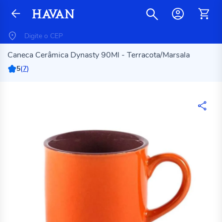
Caneca Cerâmica Dynasty 90Ml - Terracota/Marsala
5
(
7
)