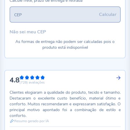
Calcule frete, prazo de entrega e retirada
Calcular
CEP
Não sei meu CEP
As formas de entrega não podem ser calculadas pois o
produto está indisponível
4.8
96%
(728)
avaliações
Clientes elogiaram a qualidade do produto, tecido e tamanho.
Destacaram o excelente custo benefício, material ótimo e
conforto. Muitos recomendaram e expressaram satisfação. O
principal motivo apontado foi a combinação de estilo e
conforto.
Resumo gerado por IA