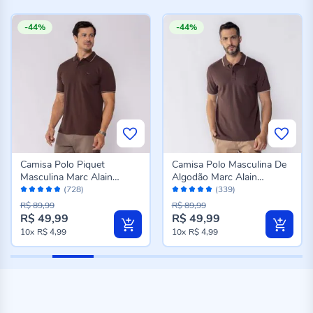
-44%
-44%
Camisa Polo Piquet
Camisa Polo Masculina De
Masculina Marc Alain
Algodão Marc Alain
Avaliação:
Avaliação:
Marrom
Marrom
(728)
(339)
96%
96%
R$ 89,99
R$ 89,99
R$ 49,99
R$ 49,99
10x
R$ 4,99
10x
R$ 4,99