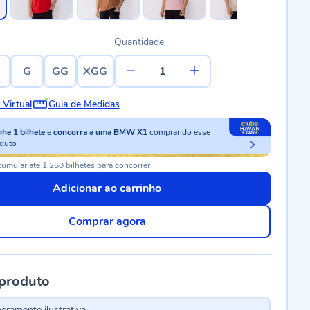
Quantidade
G
GG
XGG
 Virtual
Guia de Medidas
nhe
1
bilhete
e
concorra a uma BMW X1
comprando esse
duto
umular até 1.250 bilhetes para concorrer
Adicionar ao carrinho
Comprar agora
 produto
ramente ilustrativa