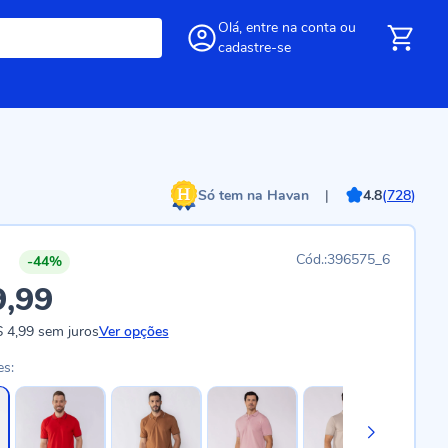
Olá,
entre
na conta
ou
cadastre-se
Só tem na Havan
|
4.8
(
728
)
396575_6
-44%
9,99
 4,99
sem juros
Ver opções
es: