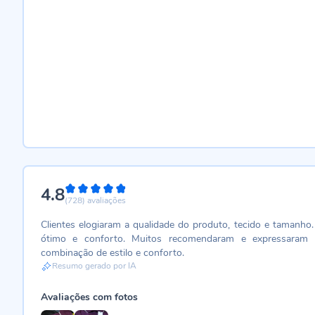
4.8
96%
(728)
avaliações
Clientes elogiaram a qualidade do produto, tecido e tamanho.
ótimo e conforto. Muitos recomendaram e expressaram s
combinação de estilo e conforto.
Resumo gerado por IA
Avaliações com fotos