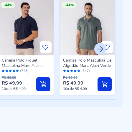
-44%
-44%
-4
Camisa Polo Piquet
Camisa Polo Masculina De
Cam
Masculina Marc Alain
Algodão Marc Alain Verde
Algo
Avaliação:
Avaliação:
Aval
Marinho Noite
19-
(728)
(347)
96%
96%
96
R$ 89,99
R$ 89,99
R$ 8
R$ 49,99
R$ 49,99
R$ 
10x
de
R$ 4,99
10x
de
R$ 4,99
10x