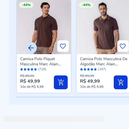
-44%
-44%
a De
Camisa Polo Piquet
Camisa Polo Masculina De
zul
Masculina Marc Alain
Algodão Marc Alain
Avaliação:
Avaliação:
Marrom
Marrom
(728)
(347)
96%
96%
R$ 89,99
R$ 89,99
R$ 49,99
R$ 49,99
10x
de
R$ 4,99
10x
de
R$ 4,99