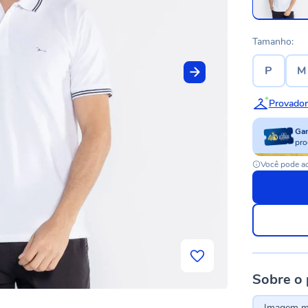
Tamanho:
P
M
Provador
Ga
pro
Você pode ac
Sobre o
Imagem me