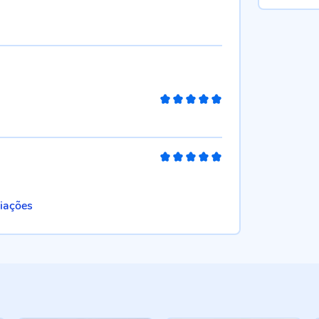
100%
100%
liações