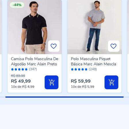
-44%
Camisa Polo Masculina De
Polo Masculina Piquet
Algodão Marc Alain Preto
Básica Marc Alain Mescla
Avaliação:
Avaliação:
(347)
(248)
96%
96%
R$ 89,99
R$ 49,99
R$ 59,99
10x
de
R$ 4,99
10x
de
R$ 5,99