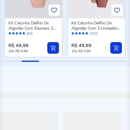
Kit Calcinha DelRio De
Kit Calcinha DelRio De
Algodão Com Elastano 3
Algodão Com 3 Unidades
Avaliação:
Avaliação:
Unidades Mousse/Bc/Pto
K6
(84)
(252)
94%
96%
R$ 49,99
R$ 49,99
10x
R$ 4,99
10x
R$ 4,99