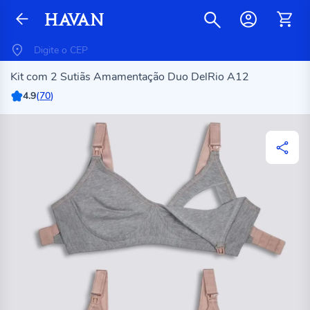
Kit com 2 Sutiãs Amamentação Duo DelRio A12
4.9
(
70
)