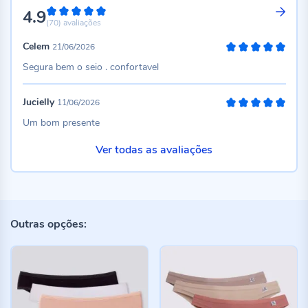
4.9
98%
(70)
avaliações
Celem
21/06/2026
100%
Segura bem o seio . confortavel
Jucielly
11/06/2026
100%
Um bom presente
Ver todas as avaliações
Outras opções: