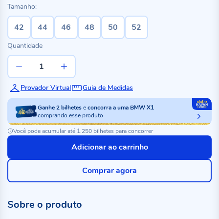
Tamanho:
42
44
46
48
50
52
Quantidade
Provador Virtual
Guia de Medidas
Ganhe
2
bilhetes
e
concorra a uma BMW X1
comprando esse produto
Você pode acumular até 1.250 bilhetes para concorrer
Adicionar ao carrinho
Comprar agora
Sobre o produto