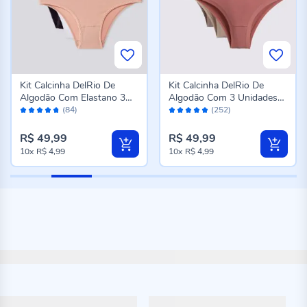
Kit Calcinha DelRio De
Kit Calcinha DelRio De
Algodão Com Elastano 3
Algodão Com 3 Unidades
Avaliação:
Avaliação:
Unidades Mousse/Bc/Pto
K6
(84)
(252)
94%
96%
R$ 49,99
R$ 49,99
10x
R$ 4,99
10x
R$ 4,99