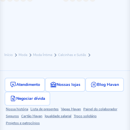
Início
Moda
Moda Íntima
Calcinhas e Sutiãs
Atendimento
Nossas lojas
Blog Havan
Negociar dívida
Nossa história
Lista de presentes
Vagas Havan
Painel do colaborador
Seguros
Cartão Havan
Igualdade salarial
Troco solidário
Projetos e patrocínios