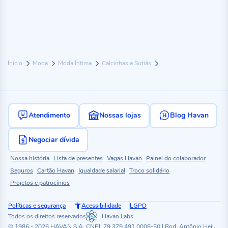
Início
Moda
Moda Íntima
Calcinhas e Sutiãs
Atendimento
Nossas lojas
Blog Havan
Negociar dívida
Nossa história
Lista de presentes
Vagas Havan
Painel do colaborador
Seguros
Cartão Havan
Igualdade salarial
Troco solidário
Projetos e patrocínios
Políticas e segurança
Acessibilidade
LGPD
Todos os direitos reservados
Havan Labs
© 1986 - 2026 HAVAN S.A. CNPJ: 79.379.491.0008-50 | Rod. Antônio Heil,