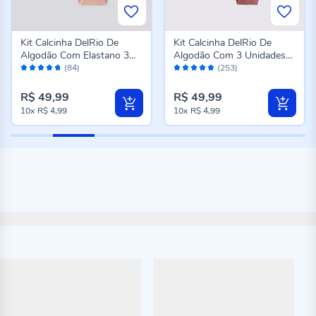
Kit Calcinha DelRio De
Kit Calcinha DelRio De
Algodão Com Elastano 3
Algodão Com 3 Unidades
Avaliação:
Avaliação:
Unidades Mousse/Bc/Pto
K6
(84)
(253)
94%
96%
R$ 49,99
R$ 49,99
10x
R$ 4,99
10x
R$ 4,99