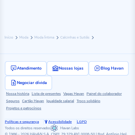
Início
Moda
Moda Íntima
Calcinhas e Sutiãs
Atendimento
Nossas lojas
Blog Havan
Negociar dívida
Nossa história
Lista de presentes
Vagas Havan
Painel do colaborador
Seguros
Cartão Havan
Igualdade salarial
Troco solidário
Projetos e patrocínios
Políticas e segurança
Acessibilidade
LGPD
Todos os direitos reservados
Havan Labs
© 1986 - 2026 HAVAN S.A. CNPJ: 79.379.491.0008-50 | Rod. Antônio Heil,