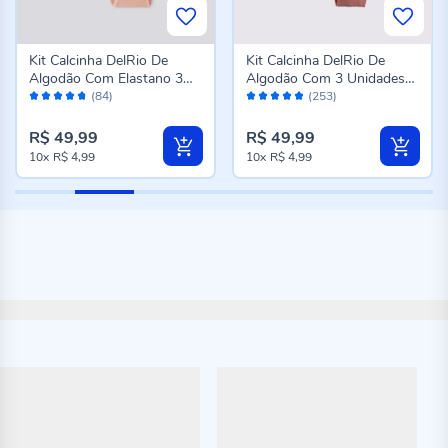
Kit Calcinha DelRio De
Kit Calcinha DelRio De
Algodão Com Elastano 3
Algodão Com 3 Unidades
Avaliação:
Avaliação:
Unidades Mousse/Bc/Pto
K6
(84)
(253)
94%
96%
R$ 49,99
R$ 49,99
10x
R$ 4,99
10x
R$ 4,99