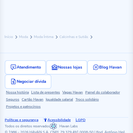
Início
Moda
Moda Íntima
Calcinhas e Sutiãs
Atendimento
Nossas lojas
Blog Havan
Negociar dívida
Nossa história
Lista de presentes
Vagas Havan
Painel do colaborador
Seguros
Cartão Havan
Igualdade salarial
Troco solidário
Projetos e patrocínios
Políticas e segurança
Acessibilidade
LGPD
Todos os direitos reservados
Havan Labs
© 1986 - 2026 HAVAN S.A. CNPJ: 79.379.491.0008-50 | Rod. Antônio Heil,