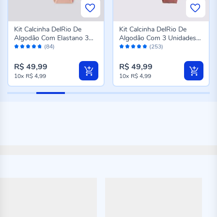
Kit Calcinha DelRio De
Kit Calcinha DelRio De
Algodão Com Elastano 3
Algodão Com 3 Unidades
Avaliação:
Avaliação:
Unidades Mousse/Bc/Pto
K6
(84)
(253)
94%
96%
R$ 49,99
R$ 49,99
10x
R$ 4,99
10x
R$ 4,99