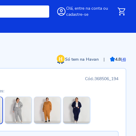
Olá,
entre
na conta
ou
cadastre-se
Só tem na Havan
|
4.8
(
4
)
368506_194
es: