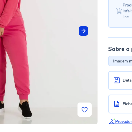
Prod
Infe
line
Sobre o
Imagem me
Deta
Fich
Provador