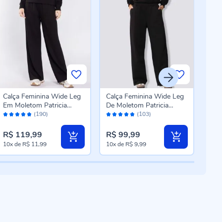
Calça Feminina Wide Leg
Calça Feminina Wide Leg
Calç
Em Moletom Patricia
De Moletom Patricia
Wide
Avaliação:
Avaliação:
Aval
Foster Preto
Foster Preto
Azu
(190)
(103)
96%
96%
98
R$ 119,99
R$ 99,99
R$ 
10x
de
R$ 11,99
10x
de
R$ 9,99
5x
d