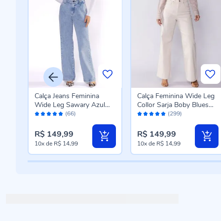
Leg
Calça Jeans Feminina
Calça Feminina Wide Leg
es
Wide Leg Sawary Azul
Collor Sarja Boby Blues
Avaliação:
Avaliação:
Claro
Off White
(66)
(299)
96%
98%
R$ 149,99
R$ 149,99
10x
de
R$ 14,99
10x
de
R$ 14,99