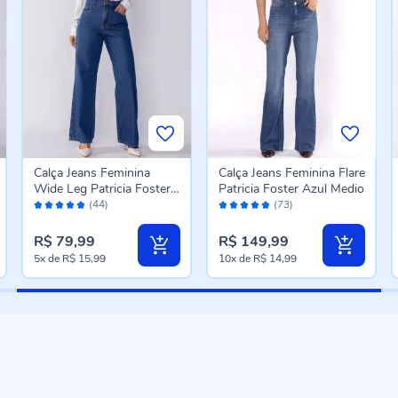
Calça Jeans Feminina
Calça Jeans Feminina Flare
Wide Leg Patricia Foster
Patricia Foster Azul Medio
Avaliação:
Avaliação:
Azul Medio
(44)
(73)
96%
96%
R$ 79,99
R$ 149,99
5x
de
R$ 15,99
10x
de
R$ 14,99