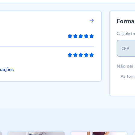
Forma
Calcule fr
100%
CEP
100%
Não sei
liações
As form