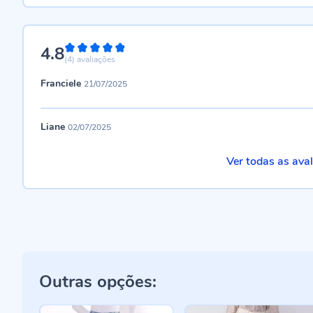
4.8
96%
(4)
avaliações
Franciele
21/07/2025
Liane
02/07/2025
Ver todas as ava
Outras opções: