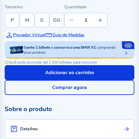
Tamanho:
Quantidade
P
M
G
GG
Provador Virtual
Guia de Medidas
Ganhe
1
bilhete
e
concorra a uma BMW X1
comprando
esse produto
Você pode acumular até 1.250 bilhetes para concorrer
Adicionar ao carrinho
Comprar agora
Sobre o produto
Detalhes