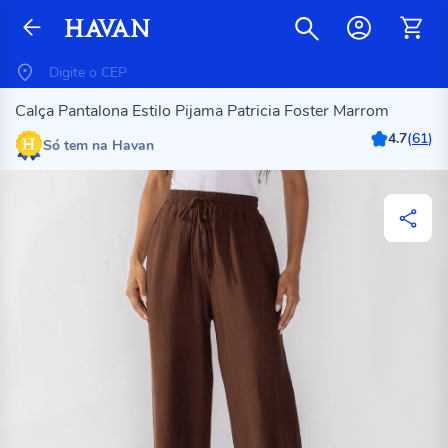
Calça Pantalona Estilo Pijama Patricia Foster Marrom
4.7
(
61
)
Só tem na Havan