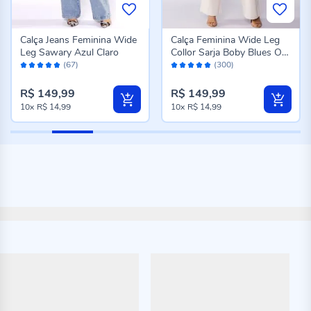
Calça Jeans Feminina Wide
Calça Feminina Wide Leg
Leg Sawary Azul Claro
Collor Sarja Boby Blues Off
Avaliação:
Avaliação:
White
(67)
(300)
96%
98%
R$ 149,99
R$ 149,99
10x
R$ 14,99
10x
R$ 14,99