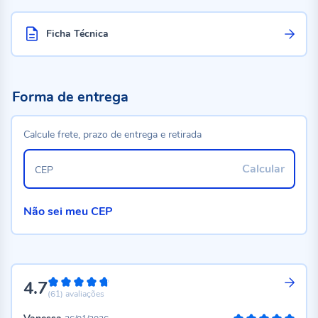
Ficha Técnica
Forma de entrega
Calcule frete, prazo de entrega e retirada
Calcular
CEP
Não sei meu CEP
4.7
94%
(61)
avaliações