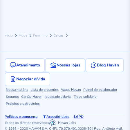
Início
Moda
Feminino
Calças
Atendimento
Nossas lojas
Blog Havan
Negociar dívida
Nossa história
Lista de presentes
Vagas Havan
Painel do colaborador
Seguros
Cartão Havan
Igualdade salarial
Troco solidário
Projetos e patrocínios
Políticas e segurança
Acessibilidade
LGPD
Todos os direitos reservados
Havan Labs
© 1986 - 2026 HAVAN S.A. CNPJ: 79.379.491.0008-50 | Rod. Antônio Heil,