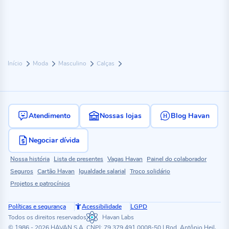
Início
Moda
Masculino
Calças
Atendimento
Nossas lojas
Blog Havan
Negociar dívida
Nossa história
Lista de presentes
Vagas Havan
Painel do colaborador
Seguros
Cartão Havan
Igualdade salarial
Troco solidário
Projetos e patrocínios
Políticas e segurança
Acessibilidade
LGPD
Todos os direitos reservados
Havan Labs
© 1986 - 2026 HAVAN S.A. CNPJ: 79.379.491.0008-50 | Rod. Antônio Heil,