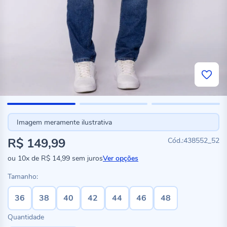
Imagem meramente ilustrativa
R$ 149,99
438552_52
ou
10x
de
R$ 14,99
sem juros
Ver opções
Tamanho:
36
38
40
42
44
46
48
Quantidade