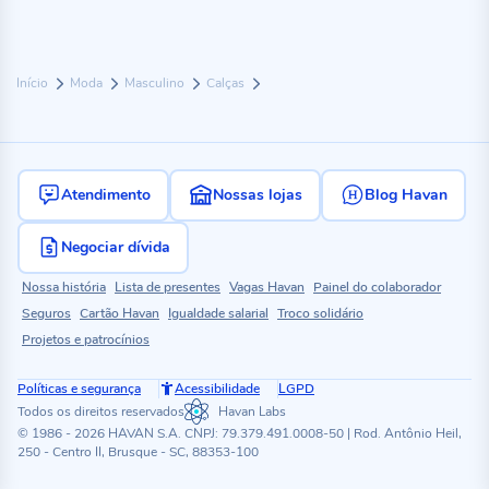
Início
Moda
Masculino
Calças
Atendimento
Nossas lojas
Blog Havan
Negociar dívida
Nossa história
Lista de presentes
Vagas Havan
Painel do colaborador
Seguros
Cartão Havan
Igualdade salarial
Troco solidário
Projetos e patrocínios
Políticas e segurança
Acessibilidade
LGPD
Todos os direitos reservados
Havan Labs
© 1986 - 2026 HAVAN S.A. CNPJ: 79.379.491.0008-50 | Rod. Antônio Heil,
250 - Centro II, Brusque - SC, 88353-100