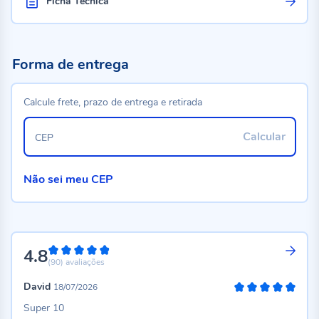
Ficha Técnica
Forma de entrega
Calcule frete, prazo de entrega e retirada
Calcular
CEP
Não sei meu CEP
4.8
96%
(90)
avaliações
David
18/07/2026
100%
Super 10