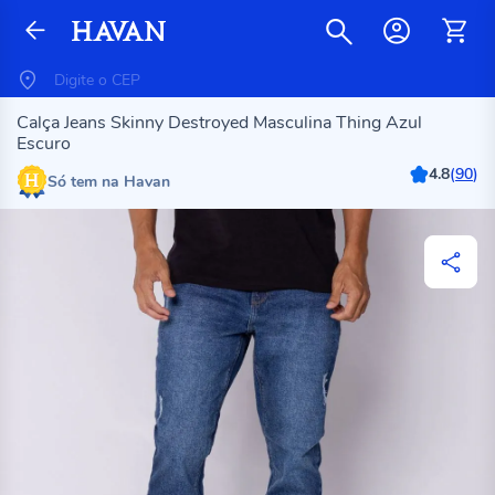
Calça Jeans Skinny Destroyed Masculina Thing Azul
Escuro
4.8
(
90
)
Só tem na Havan