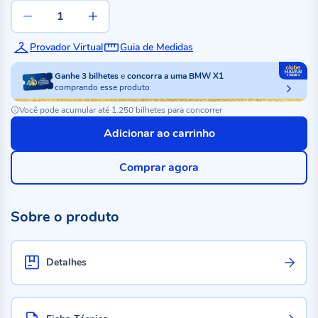
Provador Virtual
Guia de Medidas
Ganhe
3
bilhetes
e
concorra a uma BMW X1
comprando esse produto
Você pode acumular até 1.250 bilhetes para concorrer
Adicionar ao carrinho
Comprar agora
Sobre o produto
Detalhes