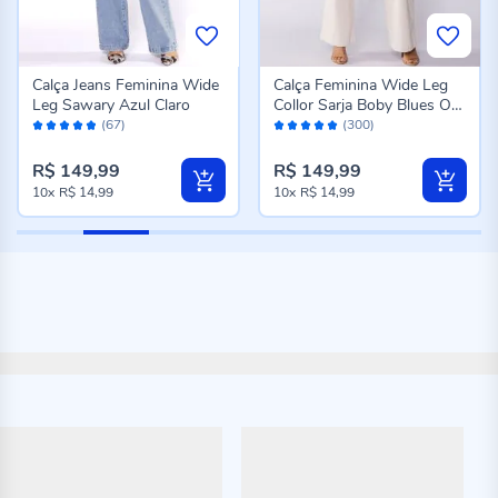
Calça Jeans Feminina Wide
Calça Feminina Wide Leg
Leg Sawary Azul Claro
Collor Sarja Boby Blues Off
Avaliação:
Avaliação:
White
(67)
(300)
96%
98%
R$ 149,99
R$ 149,99
10x
R$ 14,99
10x
R$ 14,99