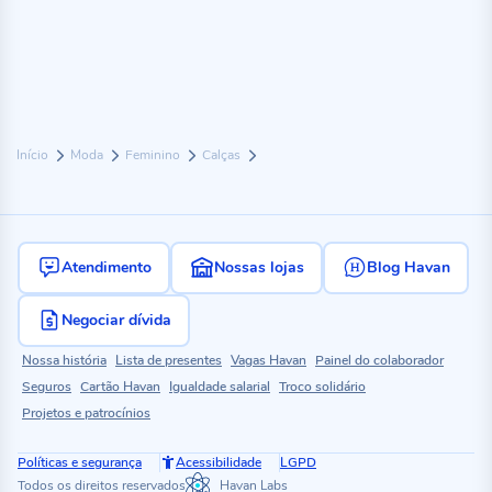
Início
Moda
Feminino
Calças
Atendimento
Nossas lojas
Blog Havan
Negociar dívida
Nossa história
Lista de presentes
Vagas Havan
Painel do colaborador
Seguros
Cartão Havan
Igualdade salarial
Troco solidário
Projetos e patrocínios
Políticas e segurança
Acessibilidade
LGPD
Todos os direitos reservados
Havan Labs