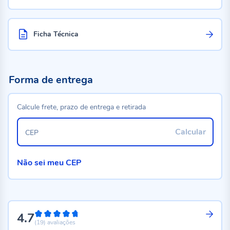
Ficha Técnica
Forma de entrega
Calcule frete, prazo de entrega e retirada
Calcular
CEP
Não sei meu CEP
4.7
94%
(19)
avaliações