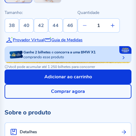
Tamanho:
Quantidade
38
40
42
44
46
Provador Virtual
Guia de Medidas
Ganhe
2
bilhetes
e
concorra a uma BMW X1
comprando esse produto
Você pode acumular até 1.250 bilhetes para concorrer
Adicionar ao carrinho
Comprar agora
Sobre o produto
Detalhes