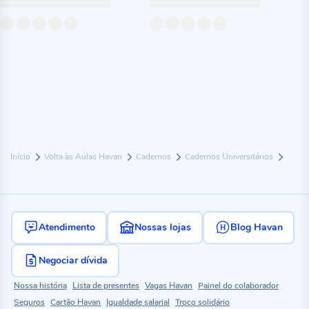
Início
Volta às Aulas Havan
Cadernos
Cadernos Universitários
Atendimento
Nossas lojas
Blog Havan
Negociar dívida
Nossa história
Lista de presentes
Vagas Havan
Painel do colaborador
Seguros
Cartão Havan
Igualdade salarial
Troco solidário