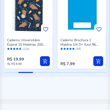
Caderno Universitário
Caderno Brochura 1
Espiral 10 Matérias 200
Matéria 1/4 D+ Azul 96
Avaliação:
Avaliação:
Folhas Tilibra - Sortido
Folhas Tilibra - 116700
(132)
(34)
94%
96%
R$ 19,99
R$ 7,99
4x
R$ 4,99