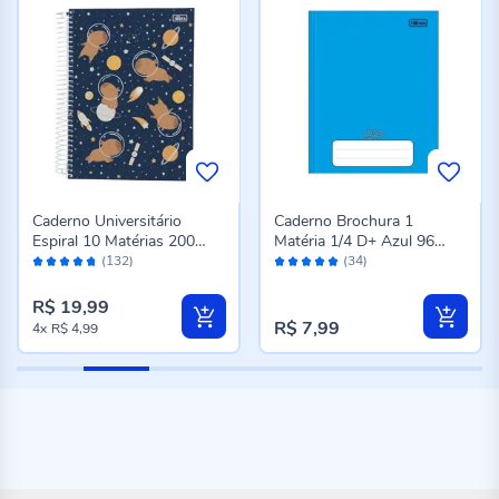
Caderno Universitário
Caderno Brochura 1
Espiral 10 Matérias 200
Matéria 1/4 D+ Azul 96
Avaliação:
Avaliação:
Folhas Tilibra - Sortido
Folhas Tilibra - 116700
(132)
(34)
94%
96%
R$ 19,99
R$ 7,99
4x
R$ 4,99