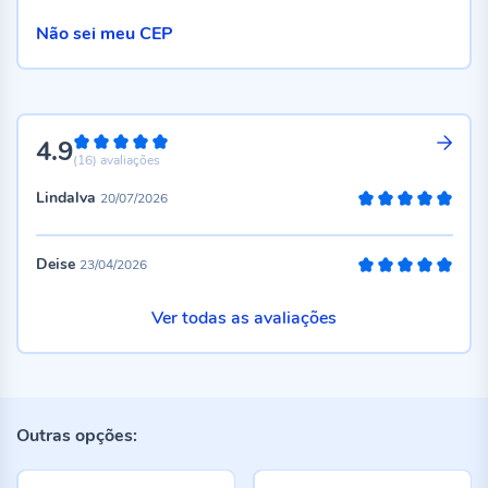
Não sei meu CEP
4.9
98%
(16)
avaliações
Lindalva
20/07/2026
100%
Deise
23/04/2026
100%
Ver todas as avaliações
Outras opções: