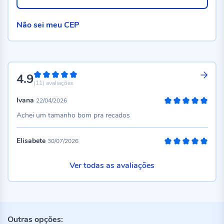
Não sei meu CEP
4.9
98%
(11)
avaliações
Ivana
22/04/2026
100%
Achei um tamanho bom pra recados
Elisabete
30/07/2026
100%
Ver todas as avaliações
Outras opções: