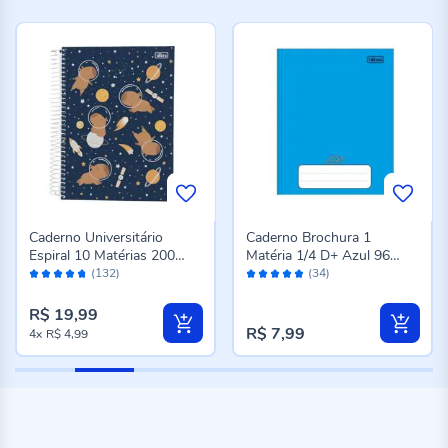
Caderno Universitário
Caderno Brochura 1
Espiral 10 Matérias 200
Matéria 1/4 D+ Azul 96
Avaliação:
Avaliação:
Folhas Tilibra - Sortido
Folhas Tilibra - 116700
(132)
(34)
94%
96%
R$ 19,99
R$ 7,99
4x
R$ 4,99