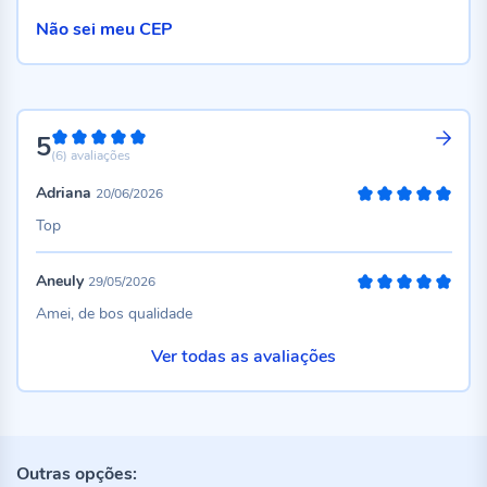
Não sei meu CEP
5
100%
(6)
avaliações
Adriana
20/06/2026
100%
Top
Aneuly
29/05/2026
100%
Amei, de bos qualidade
Ver todas as avaliações
Outras opções: