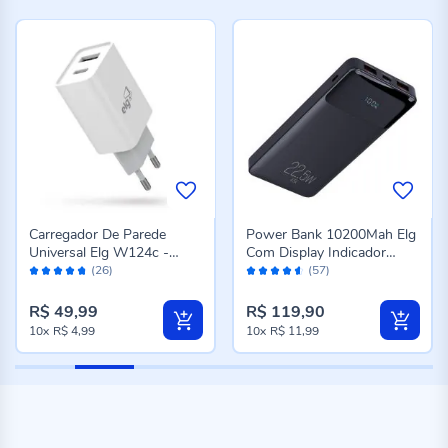
Carregador De Parede
Power Bank 10200Mah Elg
Universal Elg W124c -
Com Display Indicador
Avaliação:
Avaliação:
Branco
Preto
(26)
(57)
94%
90%
R$ 49,99
R$ 119,90
10x
R$ 4,99
10x
R$ 11,99