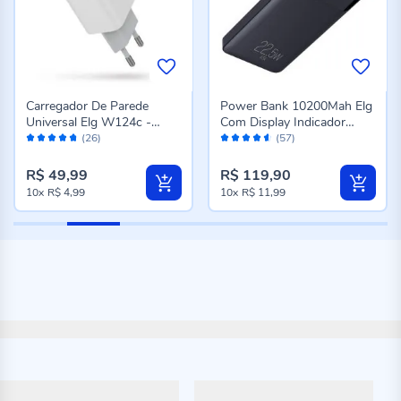
Carregador De Parede
Power Bank 10200Mah Elg
Universal Elg W124c -
Com Display Indicador
Avaliação:
Avaliação:
Branco
Preto
(26)
(57)
94%
90%
R$ 49,99
R$ 119,90
10x
R$ 4,99
10x
R$ 11,99