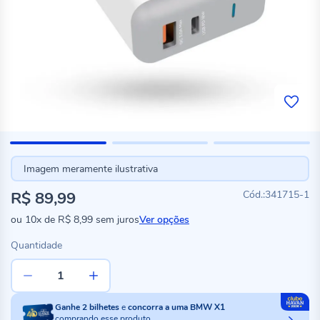
Imagem meramente ilustrativa
R$ 89,99
341715-1
ou
10x
de
R$ 8,99
sem juros
Ver opções
Quantidade
Ganhe
2
bilhetes
e
concorra a uma BMW X1
comprando esse produto