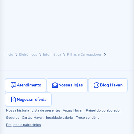
Início
Eletrônicos
Informática
Pilhas e Carregadores
Atendimento
Nossas lojas
Blog Havan
Negociar dívida
Nossa história
Lista de presentes
Vagas Havan
Painel do colaborador
Seguros
Cartão Havan
Igualdade salarial
Troco solidário
Projetos e patrocínios