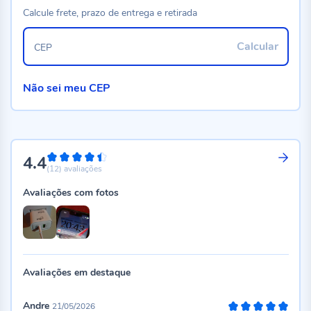
Calcule frete, prazo de entrega e retirada
Calcular
CEP
Não sei meu CEP
4.4
88%
(12)
avaliações
Avaliações com fotos
Avaliações em destaque
Andre
21/05/2026