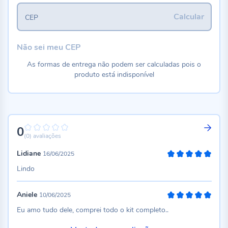
Calcular
CEP
Não sei meu CEP
As formas de entrega não podem ser calculadas pois o
produto está indisponível
0
0%
(0)
avaliações
Lidiane
16/06/2025
100%
Lindo
Aniele
10/06/2025
100%
Eu amo tudo dele, comprei todo o kit completo..