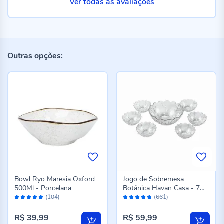
Ver todas as avaliações
Outras opções:
Bowl Ryo Maresia Oxford
Jogo de Sobremesa
500Ml - Porcelana
Botânica Havan Casa - 7
Avaliação:
Avaliação:
Peças
(104)
(661)
98%
96%
R$ 39,99
R$ 59,99