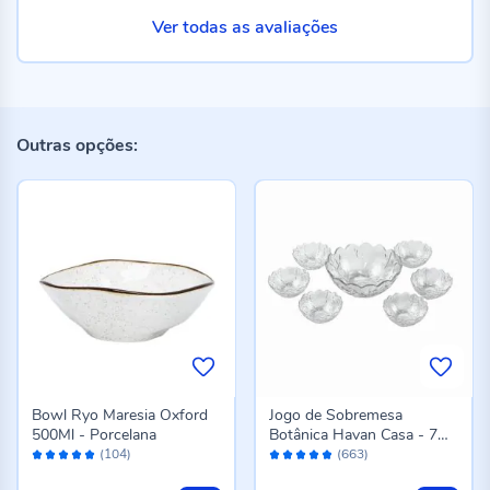
Ver todas as avaliações
Outras opções:
Bowl Ryo Maresia Oxford
Jogo de Sobremesa
500Ml - Porcelana
Botânica Havan Casa - 7
Avaliação:
Avaliação:
Peças
(104)
(663)
98%
96%