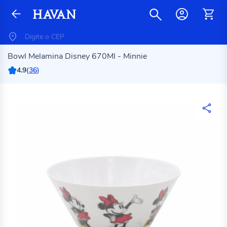
Bowl Melamina Disney 670Ml - Minnie
4.9
(
36
)