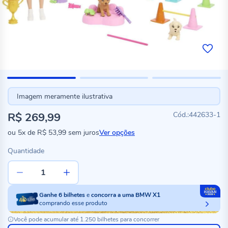
Imagem meramente ilustrativa
R$ 269,99
442633-1
ou
5x
de
R$ 53,99
sem juros
Ver opções
Quantidade
Ganhe
6
bilhetes
e
concorra a uma BMW X1
comprando esse produto
Você pode acumular até 1.250 bilhetes para concorrer