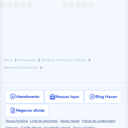
Início
Brinquedos
Bonecas, Bonecos e Pelúcias
Bonecas e Acessórios
Atendimento
Nossas lojas
Blog Havan
Negociar dívida
Nossa história
Lista de presentes
Vagas Havan
Painel do colaborador
Seguros
Cartão Havan
Igualdade salarial
Troco solidário