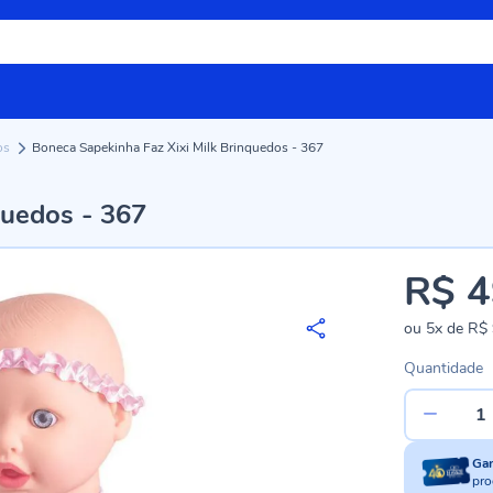
os
Boneca Sapekinha Faz Xixi Milk Brinquedos - 367
quedos - 367
R$ 4
ou
5x
de
R$ 
Quantidade
Ga
pro