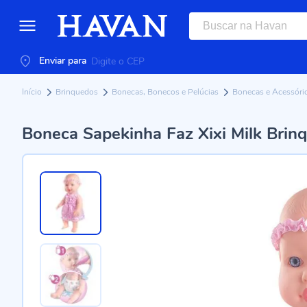
Enviar para
Início
Brinquedos
Bonecas, Bonecos e Pelúcias
Bonecas e Acessóri
Boneca Sapekinha Faz Xixi Milk Brin