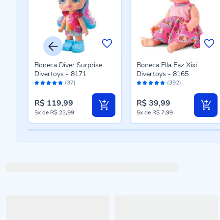
nhas
Boneca Diver Surprise
Boneca Ella Faz Xixi
Divertoys - 8171
Divertoys - 8165
Avaliação:
Avaliação:
(37)
(392)
98%
96%
R$ 119,99
R$ 39,99
5x
de
R$ 23,99
5x
de
R$ 7,99