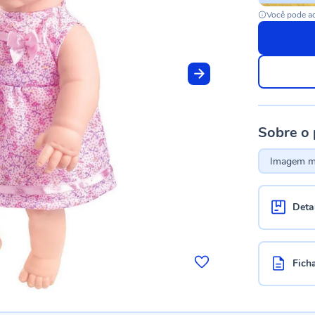
Você pode ac
Sobre o
Imagem me
Deta
Fich