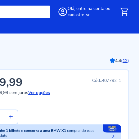
Olá,
entre
na conta
ou
cadastre-se
4.4
(
12
)
9,99
407792-1
9,99
sem juros
Ver opções
nhe
1
bilhete
e
concorra a uma BMW X1
comprando esse
duto