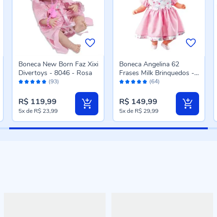
Boneca New Born Faz Xixi
Boneca Angelina 62
Divertoys - 8046 - Rosa
Frases Milk Brinquedos -
Avaliação:
Avaliação:
211
(93)
(64)
96%
98%
R$ 119,99
R$ 149,99
5x
de
R$ 23,99
5x
de
R$ 29,99