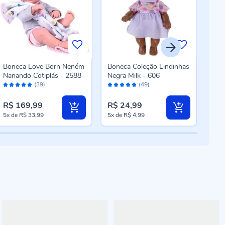
Boneca Love Born Neném
Boneca Coleção Lindinhas
Bon
Nanando Cotiplás - 2588
Negra Milk - 606
Mari
Avaliação:
Avaliação:
Aval
104
(39)
(49)
96%
96%
98
R$ 169,99
R$ 24,99
R$ 
5x
de
R$ 33,99
5x
de
R$ 4,99
5x
d