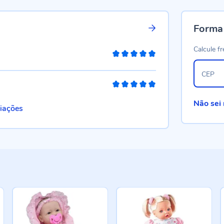
Forma
Calcule fr
100%
CEP
100%
Não sei
liações