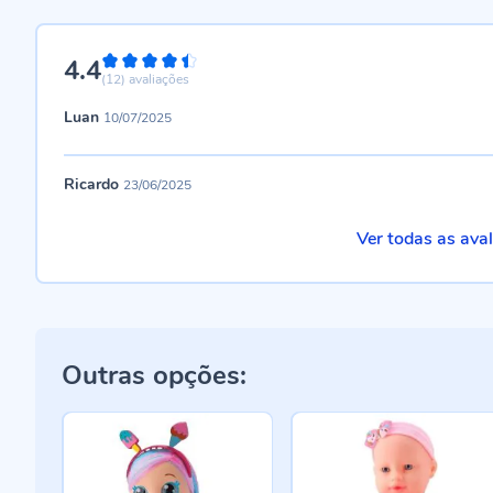
4.4
88%
(12)
avaliações
Luan
10/07/2025
Ricardo
23/06/2025
Ver todas as ava
Outras opções: