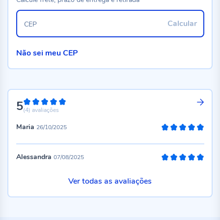
Calcular
CEP
Não sei meu CEP
5
100%
(4)
avaliações
Maria
26/10/2025
100%
Alessandra
07/08/2025
100%
Ver todas as avaliações