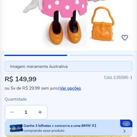
Imagem meramente ilustrativa
R$ 149,99
135595-1
ou
5x
de
R$ 29,99
sem juros
Ver opções
Quantidade
Ganhe
3
bilhetes
e
concorra a uma BMW X1
comprando esse produto