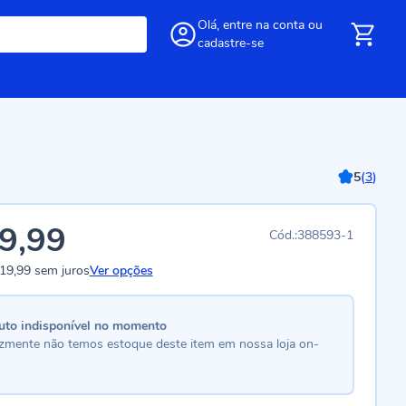
Olá,
entre
na conta
ou
cadastre-se
5
(
3
)
9,99
388593-1
19,99
sem juros
Ver opções
uto indisponível no momento
lizmente não temos estoque deste item em nossa loja on-