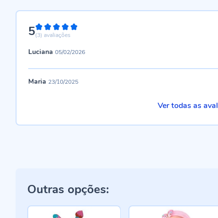
5
100%
(3)
avaliações
Luciana
05/02/2026
Maria
23/10/2025
Ver todas as ava
Outras opções: