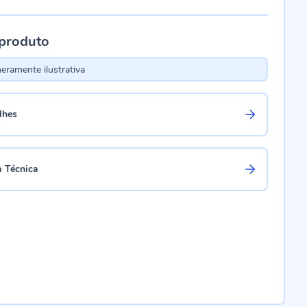
 produto
ramente ilustrativa
lhes
a Técnica