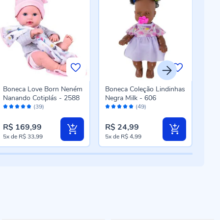
Boneca Love Born Neném
Boneca Coleção Lindinhas
Bon
Nanando Cotiplás - 2588
Negra Milk - 606
Mari
Avaliação:
Avaliação:
Aval
104
(39)
(49)
96%
96%
98
R$ 169,99
R$ 24,99
R$ 
5x
de
R$ 33,99
5x
de
R$ 4,99
5x
d