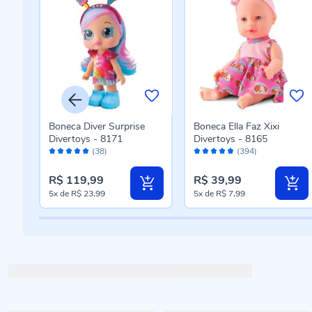
nhas
Boneca Diver Surprise
Boneca Ella Faz Xixi
Divertoys - 8171
Divertoys - 8165
Avaliação:
Avaliação:
(38)
(394)
98%
96%
R$ 119,99
R$ 39,99
5x
de
R$ 23,99
5x
de
R$ 7,99