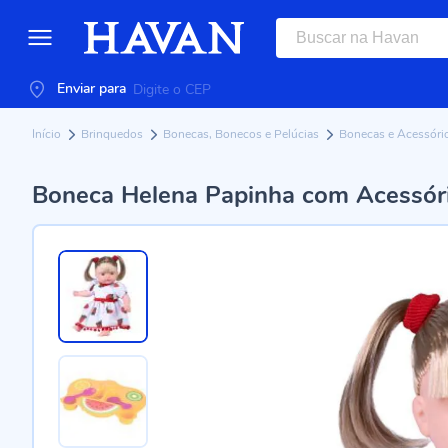
Enviar para
Início
Brinquedos
Bonecas, Bonecos e Pelúcias
Bonecas e Acessóri
Boneca Helena Papinha com Acessóri