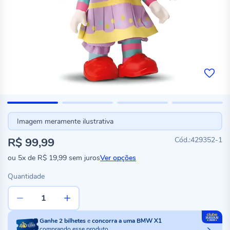
Imagem meramente ilustrativa
R$ 99,99
429352-1
ou
5x
de
R$ 19,99
sem juros
Ver opções
Quantidade
Ganhe
2
bilhetes
e
concorra a uma BMW X1
comprando esse produto