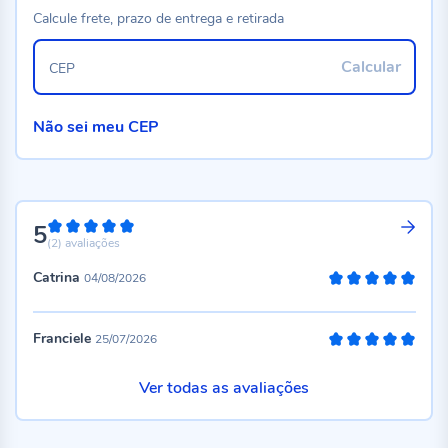
Calcule frete, prazo de entrega e retirada
Calcular
CEP
Não sei meu CEP
5
100%
(2)
avaliações
Catrina
04/08/2026
100%
Franciele
25/07/2026
100%
Ver todas as avaliações