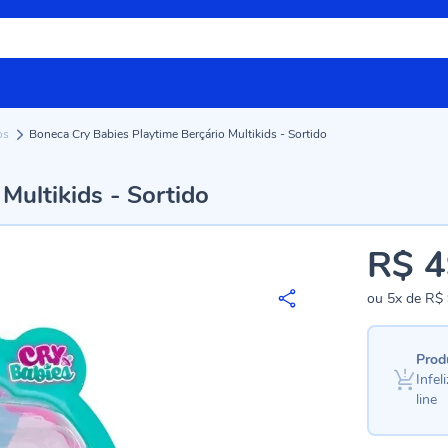
os
Boneca Cry Babies Playtime Berçário Multikids - Sortido
Multikids - Sortido
R$ 4
ou
5x
de
R$ 
Prod
Infe
line