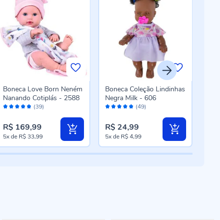
Boneca Love Born Neném
Boneca Coleção Lindinhas
Bon
Nanando Cotiplás - 2588
Negra Milk - 606
Mari
Avaliação:
Avaliação:
Aval
104
(39)
(49)
96%
96%
98
R$ 169,99
R$ 24,99
R$ 
5x
de
R$ 33,99
5x
de
R$ 4,99
5x
d