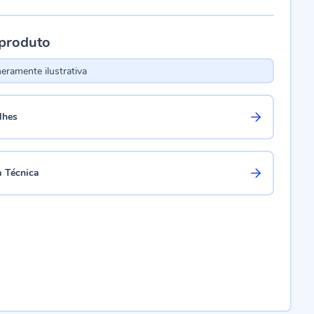
 produto
ramente ilustrativa
lhes
a Técnica