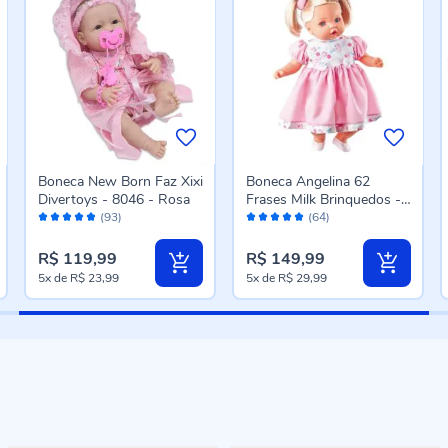
Boneca New Born Faz Xixi
Boneca Angelina 62
Divertoys - 8046 - Rosa
Frases Milk Brinquedos -
Avaliação:
Avaliação:
211
(93)
(64)
96%
98%
R$ 119,99
R$ 149,99
5x
de
R$ 23,99
5x
de
R$ 29,99