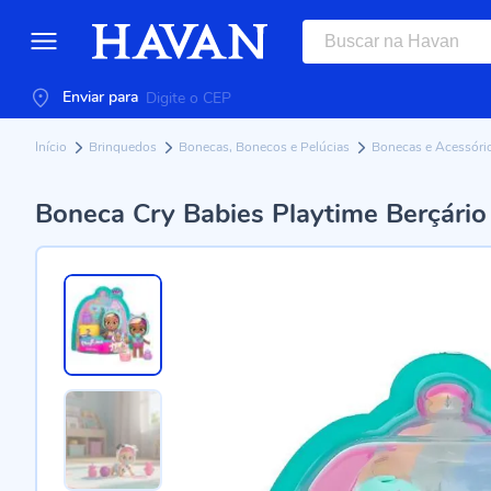
Enviar para
Início
Brinquedos
Bonecas, Bonecos e Pelúcias
Bonecas e Acessóri
Boneca Cry Babies Playtime Berçário 