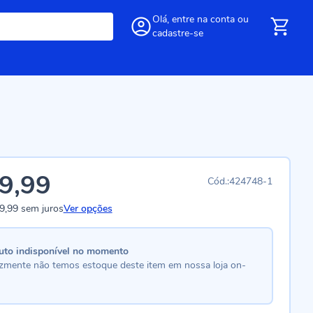
Olá,
entre
na conta
ou
cadastre-se
9,99
424748-1
9,99
sem juros
Ver opções
uto indisponível no momento
lizmente não temos estoque deste item em nossa loja on-