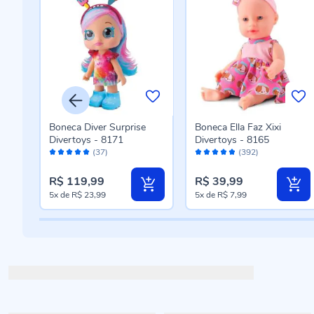
nhas
Boneca Diver Surprise
Boneca Ella Faz Xixi
Divertoys - 8171
Divertoys - 8165
Avaliação:
Avaliação:
(37)
(392)
98%
96%
R$ 119,99
R$ 39,99
5x
de
R$ 23,99
5x
de
R$ 7,99