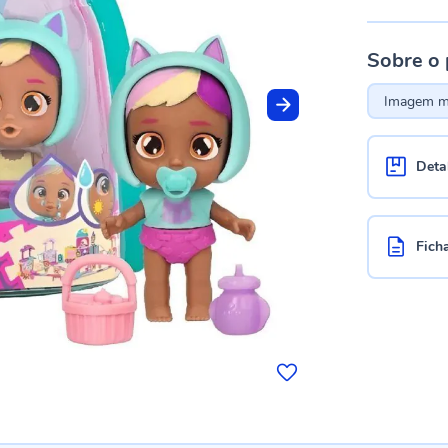
Sobre o
Imagem me
Deta
Fich