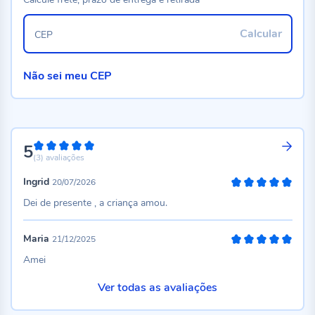
Calcular
CEP
Não sei meu CEP
5
100%
(3)
avaliações
Ingrid
20/07/2026
100%
Dei de presente , a criança amou.
Maria
21/12/2025
100%
Amei
Ver todas as avaliações