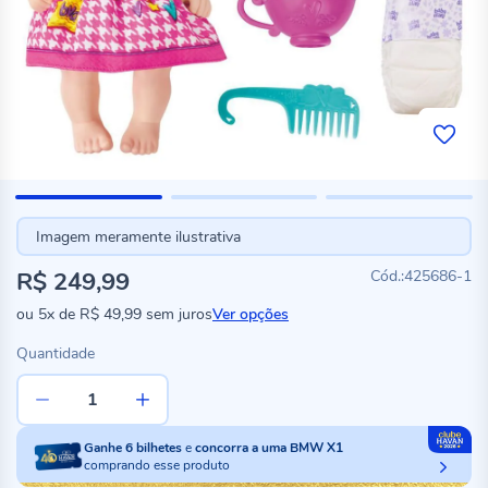
Imagem meramente ilustrativa
R$ 249,99
425686-1
ou
5x
de
R$ 49,99
sem juros
Ver opções
Quantidade
Ganhe
6
bilhetes
e
concorra a uma BMW X1
comprando esse produto