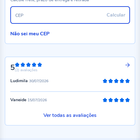
Calcular
CEP
Não sei meu CEP
5
100%
(2)
avaliações
Ludimila
30/07/2026
100%
Vaneide
15/07/2026
100%
Ver todas as avaliações