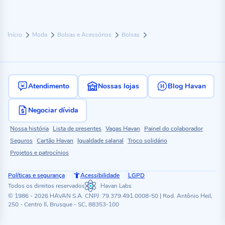
Início
Moda
Bolsas e Acessórios
Bolsas
Atendimento
Nossas lojas
Blog Havan
Negociar dívida
Nossa história
Lista de presentes
Vagas Havan
Painel do colaborador
Seguros
Cartão Havan
Igualdade salarial
Troco solidário
Projetos e patrocínios
Políticas e segurança
Acessibilidade
LGPD
Todos os direitos reservados
Havan Labs
© 1986 - 2026 HAVAN S.A. CNPJ: 79.379.491.0008-50 | Rod. Antônio Heil,
250 - Centro II, Brusque - SC, 88353-100