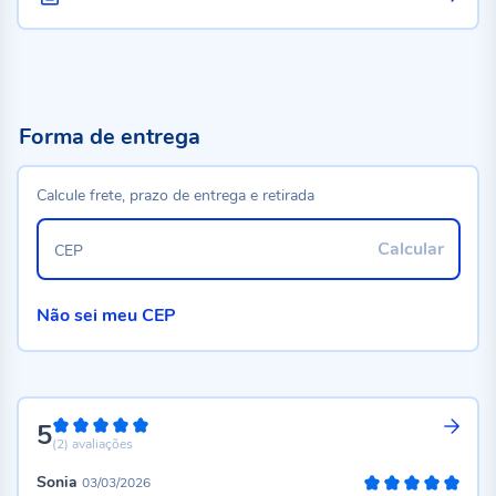
Forma de entrega
Calcule frete, prazo de entrega e retirada
Calcular
CEP
Não sei meu CEP
5
100%
(2)
avaliações
Sonia
03/03/2026