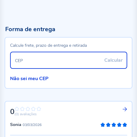
Forma de entrega
Calcule frete, prazo de entrega e retirada
Calcular
CEP
Não sei meu CEP
0
0%
(0)
avaliações
Sonia
03/03/2026
100%