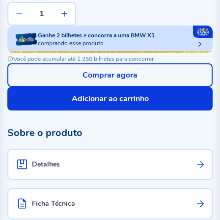
Ganhe
2
bilhetes
e
concorra a uma BMW X1
comprando esse produto
Você pode acumular até 1.250 bilhetes para concorrer
Comprar agora
Adicionar ao carrinho
Sobre o produto
Detalhes
Ficha Técnica