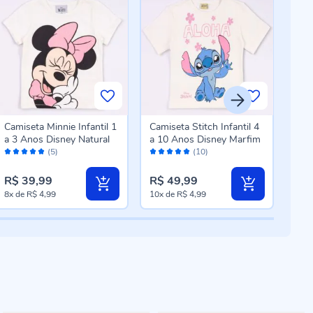
Camiseta Minnie Infantil 1
Camiseta Stitch Infantil 4
Cami
a 3 Anos Disney Natural
a 10 Anos Disney Marfim
Sup
Avaliação:
Avaliação:
Aval
Ano
(5)
(10)
100%
98%
80
R$ 39,99
R$ 49,99
R$ 
8x
de
R$ 4,99
10x
de
R$ 4,99
10x