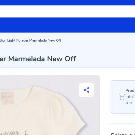
tton Light Forever Marmelada New Off
ever Marmelada New Off
Prod
Infe
line