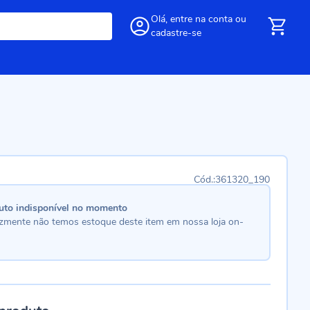
Olá,
entre
na conta
ou
cadastre-se
361320_190
uto indisponível no momento
lizmente não temos estoque deste item em nossa loja on-