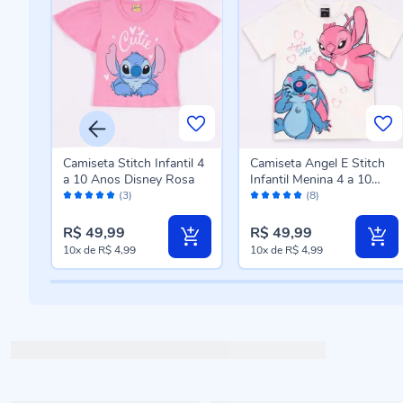
ntil
Camiseta Stitch Infantil 4
Camiseta Angel E Stitch
no
a 10 Anos Disney Rosa
Infantil Menina 4 a 10
Avaliação:
Avaliação:
Anos Disney Natural
(3)
(8)
100%
98%
R$ 49,99
R$ 49,99
10x
de
R$ 4,99
10x
de
R$ 4,99