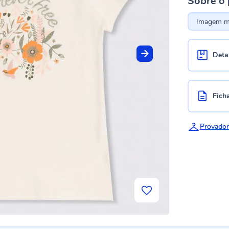
Sobre o
Imagem me
Deta
Fich
Provador