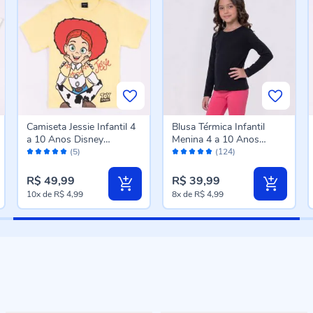
Camiseta Jessie Infantil 4
Blusa Térmica Infantil
a 10 Anos Disney
Menina 4 a 10 Anos
Avaliação:
Avaliação:
Amarelo
Marmelada Preto
(5)
(124)
100%
96%
R$ 49,99
R$ 39,99
10x
de
R$ 4,99
8x
de
R$ 4,99