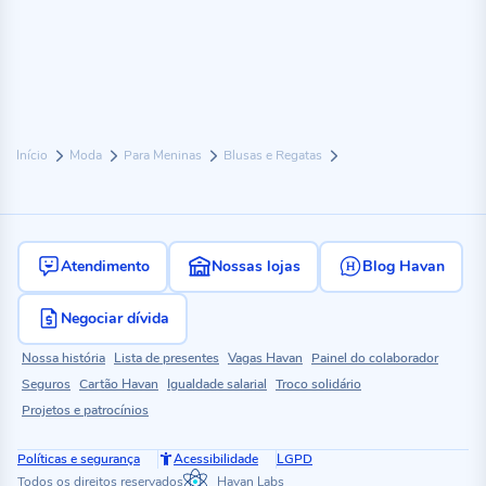
Início
Moda
Para Meninas
Blusas e Regatas
Atendimento
Nossas lojas
Blog Havan
Negociar dívida
Nossa história
Lista de presentes
Vagas Havan
Painel do colaborador
Seguros
Cartão Havan
Igualdade salarial
Troco solidário
Projetos e patrocínios
Políticas e segurança
Acessibilidade
LGPD
Todos os direitos reservados
Havan Labs