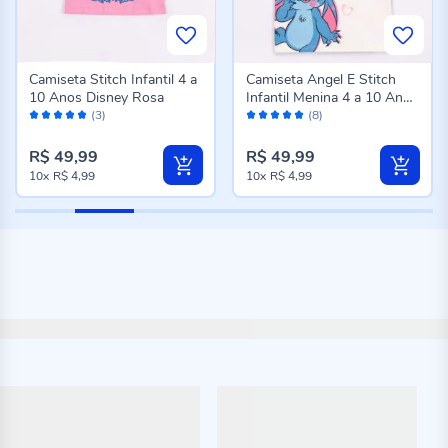
Camiseta Stitch Infantil 4 a
Camiseta Angel E Stitch
10 Anos Disney Rosa
Infantil Menina 4 a 10 Anos
Avaliação:
Avaliação:
Disney Natural
(3)
(8)
100%
98%
R$ 49,99
R$ 49,99
10x
R$ 4,99
10x
R$ 4,99