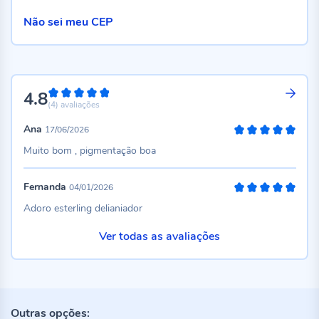
Não sei meu CEP
4.8
96%
(4)
avaliações
Ana
17/06/2026
100%
Muito bom , pigmentação boa
Fernanda
04/01/2026
100%
Adoro esterling delianiador
Ver todas as avaliações
Outras opções: