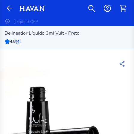
Delineador Líquido 3ml Vult - Preto
4.8
(
4
)