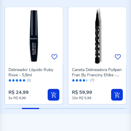
Delineador Líquido Ruby
Caneta Delineadora Pullpen
Rose - 5,8ml
Fran By Franciny Ehlke -
Avaliação:
Avaliação:
1,2ml
(2)
(7)
100%
86%
R$ 24,99
R$ 59,99
5x
R$ 4,99
10x
R$ 5,99