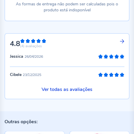
As formas de entrega não podem ser calculadas pois o
produto está indisponível
4.8
96%
(4)
avaliações
Jessica
26/04/2026
100%
Cibele
23/12/2025
100%
Ver todas as avaliações
Outras opções: