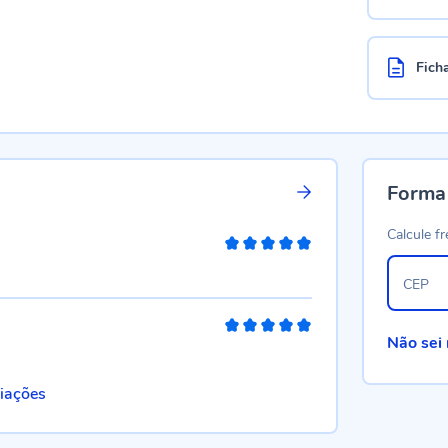
Fich
Forma
Calcule fr
100%
CEP
100%
Não sei
liações