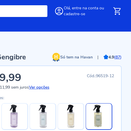
Olá,
entre
na conta
ou
cadastre-se
Gengibre
Só tem na Havan
|
4.9
(
87
)
9,99
96519-12
11,99
sem juros
Ver opções
es: