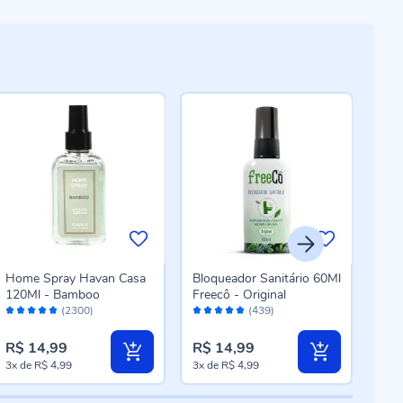
Home Spray Havan Casa
Bloqueador Sanitário 60Ml
Dif
120Ml - Bamboo
Freecô - Original
250
Avaliação:
Avaliação:
Aval
Bam
(2300)
(439)
96%
96%
96
R$ 14,99
R$ 14,99
R$ 
3x
de
R$ 4,99
3x
de
R$ 4,99
5x
d