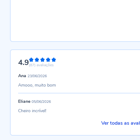
4.9
98%
(87)
avaliações
Ana
23/06/2026
Amooo, muito bom
Eliane
05/06/2026
Cheiro incrível!
Ver todas as ava