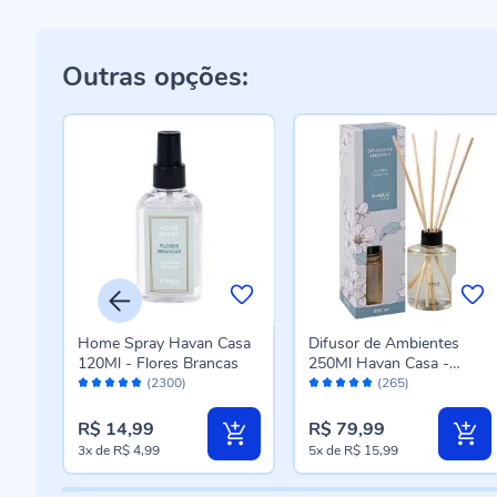
Outras opções:
Home Spray Havan Casa
Difusor de Ambientes
Maçã
120Ml - Flores Brancas
250Ml Havan Casa -
Avaliação:
Avaliação:
Flores Brancas
(2300)
(265)
96%
96%
R$ 14,99
R$ 79,99
3x
de
R$ 4,99
5x
de
R$ 15,99