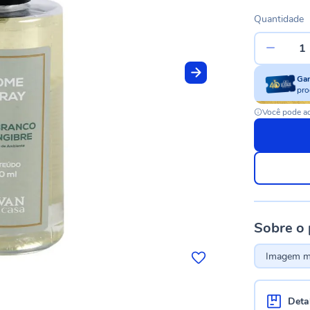
Quantidade
Ga
pro
Você pode ac
Sobre o
Imagem me
Deta