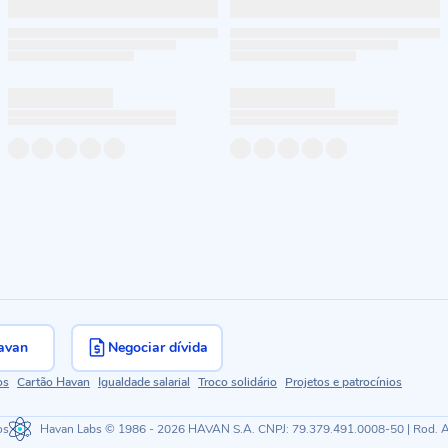
avan
Negociar dívida
os
Cartão Havan
Igualdade salarial
Troco solidário
Projetos e patrocínios
os
Havan Labs
© 1986 - 2026 HAVAN S.A. CNPJ: 79.379.491.0008-50 | Rod. Ant