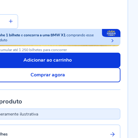
nhe
1
bilhete
e
concorra a uma BMW X1
comprando esse
duto
umular até 1.250 bilhetes para concorrer
Adicionar ao carrinho
Comprar agora
 produto
ramente ilustrativa
lhes