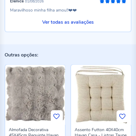
Elenice
01/08/2026
100%
Maravilhoso minha filha amou!!❤️❤️
Ver todas as avaliações
Outras opções:
Almofada Decorativa
Assento Futton 40X40cm
45X45cm Requinte Havan
Havan Casa - Listras Taupe