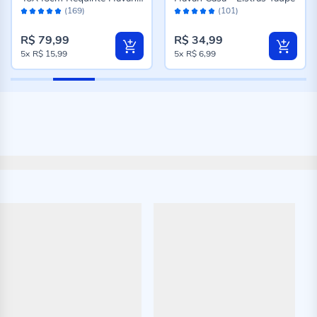
Avaliação:
Avaliação:
Casa - Cinza
(169)
(101)
98%
96%
R$ 79,99
R$ 34,99
5x
R$ 15,99
5x
R$ 6,99