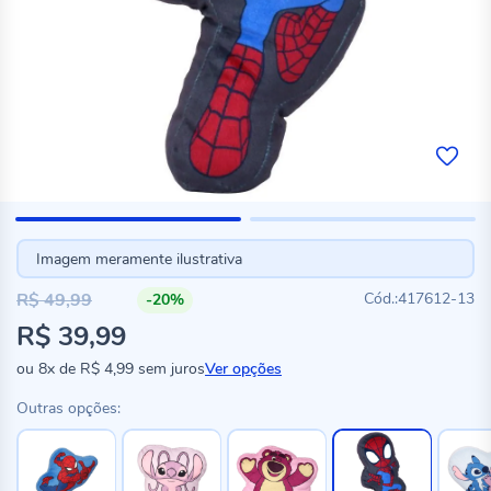
Imagem meramente ilustrativa
R$ 49,99
417612-13
-20%
Preço
R$ 39,99
especial
ou
8x
de
R$ 4,99
sem juros
Ver opções
Outras opções: