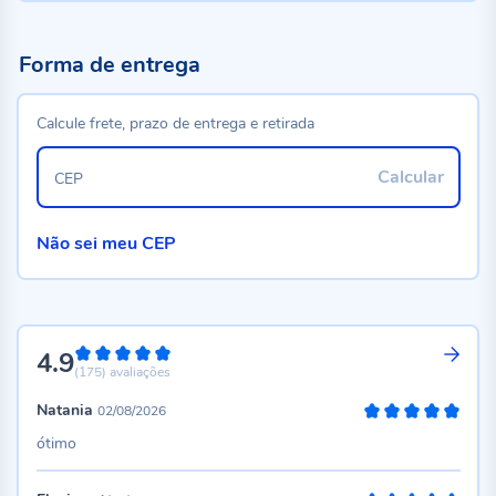
Forma de entrega
Calcule frete, prazo de entrega e retirada
Calcular
CEP
Não sei meu CEP
4.9
98%
(175)
avaliações
Natania
02/08/2026
100%
ótimo