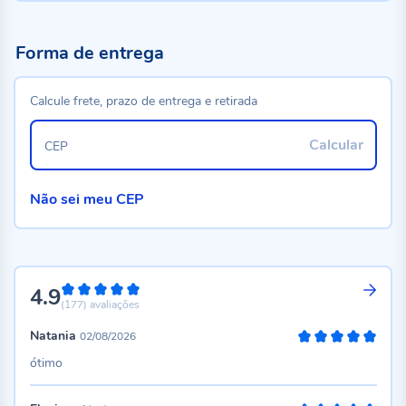
Forma de entrega
Calcule frete, prazo de entrega e retirada
Calcular
CEP
Não sei meu CEP
4.9
98%
(177)
avaliações
Natania
02/08/2026
100%
ótimo