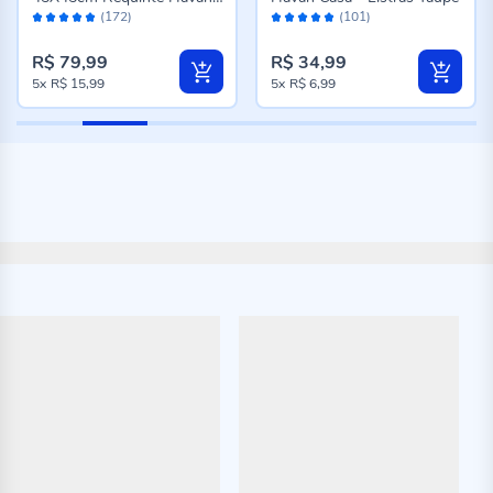
Avaliação:
Avaliação:
Casa - Cinza
(172)
(101)
98%
96%
R$ 79,99
R$ 34,99
5x
R$ 15,99
5x
R$ 6,99