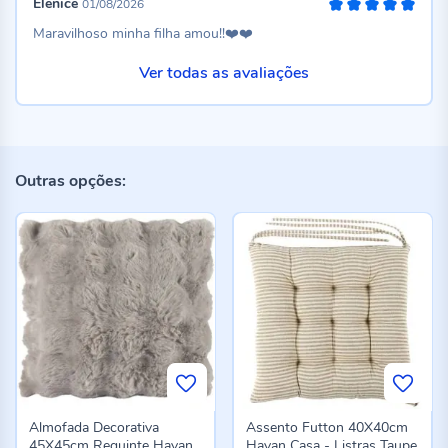
Elenice
01/08/2026
100%
Maravilhoso minha filha amou!!❤️❤️
Ver todas as avaliações
Outras opções:
Almofada Decorativa
Assento Futton 40X40cm
45X45cm Requinte Havan
Havan Casa - Listras Taupe