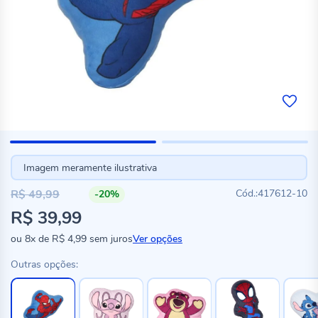
Imagem meramente ilustrativa
R$ 49,99
417612-10
-20%
Preço
R$ 39,99
especial
ou
8x
de
R$ 4,99
sem juros
Ver opções
Outras opções: