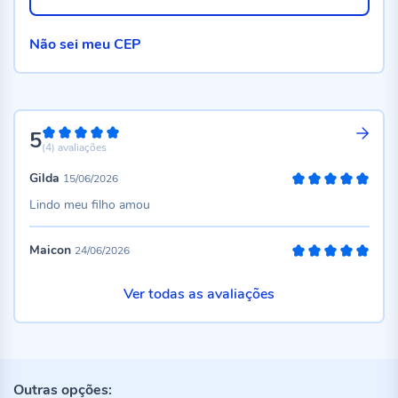
Não sei meu CEP
5
100%
(4)
avaliações
Gilda
15/06/2026
100%
Lindo meu filho amou
Maicon
24/06/2026
100%
Ver todas as avaliações
Outras opções: