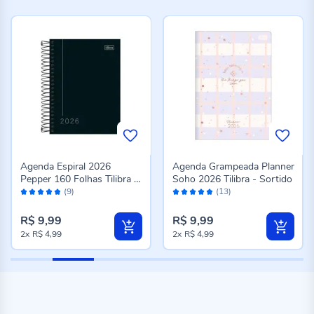
Agenda Espiral 2026
Agenda Grampeada Planner
Pepper 160 Folhas Tilibra -
Soho 2026 Tilibra - Sortido
Avaliação:
Avaliação:
Preto
(9)
(13)
96%
96%
R$ 9,99
R$ 9,99
2x
R$ 4,99
2x
R$ 4,99